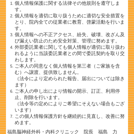
個人情報保護に関する法律その他規則を遵守しま
す。
個人情報を適切に取り扱うために適切な安全措置を
とり、院内全ての従業者に教育、啓蒙活動を行いま
す。
個人情報への不正アクセス、紛失、破壊、改ざん及
び漏えい防止のため安全対策、管理に努めます。
外部委託業者に関しても個人情報が適切に取り扱わ
れるように当該委託業者との間で委託契約を取り交
わします。
ご本人の同意なく個人情報を第三者（ご家族を含
む）へ譲渡、提供致しません。
（法令により定められた報告、届出については除き
ます）
ご本人の申し出により情報の開示、訂正、利用停
止、削除を行います。
（法令等の定めによりご希望にそえない場合もござ
います）
この個人情報保護方針を継続的に見直し、改善に努
めます。
福島脳神経外科・内科クリニック 院長 福島 力